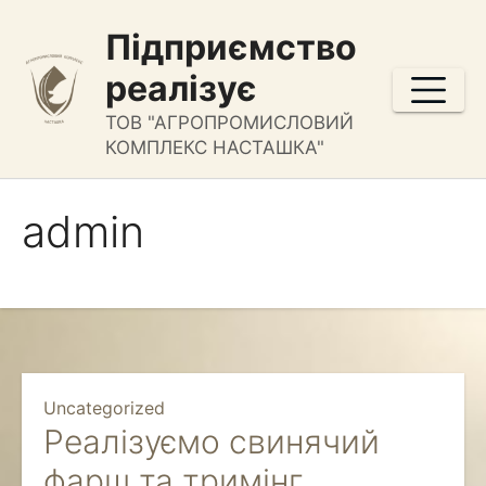
Перейти
Підприємство
к
содержимому
реалізує
ТОВ "АГРОПРОМИСЛОВИЙ
КОМПЛЕКС НАСТАШКА"
admin
Uncategorized
Реалізуємо свинячий
фарш та тримінг