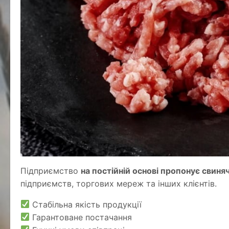
Підприємство
на постійній основі пропонує свиня
підприємств, торгових мереж та інших клієнтів.
Стабільна якість продукції
Гарантоване постачання